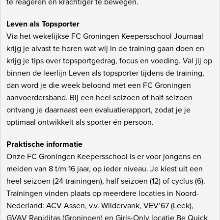
te reageren en krachtiger te bewegen.
Leven als Topsporter
Via het wekelijkse FC Groningen Keepersschool Journaal
krijg je alvast te horen wat wij in de training gaan doen en
krijg je tips over topsportgedrag, focus en voeding. Val jij op
binnen de leerlijn Leven als topsporter tijdens de training,
dan word je die week beloond met een FC Groningen
aanvoerdersband. Bij een heel seizoen of half seizoen
ontvang je daarnaast een evaluatierapport, zodat je je
optimaal ontwikkelt als sporter én persoon.
Praktische informatie
Onze FC Groningen Keepersschool is er voor jongens en
meiden van 8 t/m 16 jaar, op ieder niveau. Je kiest uit een
heel seizoen (24 trainingen), half seizoen (12) of cyclus (6).
Trainingen vinden plaats op meerdere locaties in Noord-
Nederland: ACV Assen, v.v. Wildervank, VEV’67 (Leek),
GVAV Rapiditas (Groningen) en Girls-Only locatie Be Quick