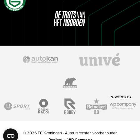
DE
TROTS
VAN
HET
NOORDEN
POWERED BY
© 2026 FC Groningen - Auteursrechten voorbehouden
Realisatie:
WP Company