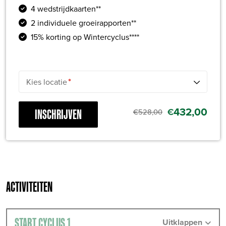
4 wedstrijdkaarten**
2 individuele groeirapporten**
15% korting op Wintercyclus****
*
Kies locatie
432,00
€
INSCHRIJVEN
€
528,00
ACTIVITEITEN
START CYCLUS 1
Uitklappen